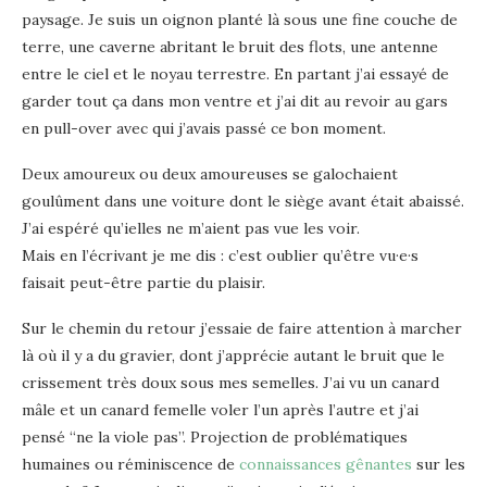
paysage. Je suis un oignon planté là sous une fine couche de
terre, une caverne abritant le bruit des flots, une antenne
entre le ciel et le noyau terrestre. En partant j’ai essayé de
garder tout ça dans mon ventre et j’ai dit au revoir au gars
en pull-over avec qui j’avais passé ce bon moment.
Deux amoureux ou deux amoureuses se galochaient
goulûment dans une voiture dont le siège avant était abaissé.
J’ai espéré qu’ielles ne m’aient pas vue les voir.
Mais en l’écrivant je me dis : c’est oublier qu’être vu·e·s
faisait peut-être partie du plaisir.
Sur le chemin du retour j’essaie de faire attention à marcher
là où il y a du gravier, dont j’apprécie autant le bruit que le
crissement très doux sous mes semelles. J’ai vu un canard
mâle et un canard femelle voler l’un après l’autre et j’ai
pensé “ne la viole pas”. Projection de problématiques
humaines ou réminiscence de
connaissances gênantes
sur les