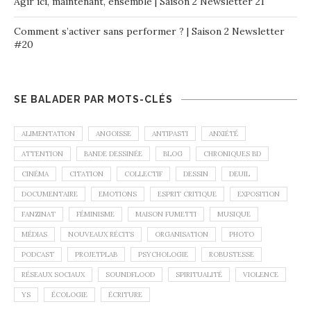
Agir ici, maintenant, ensemble | Saison 2 Newsletter 21
Comment s’activer sans performer ? | Saison 2 Newsletter
#20
SE BALADER PAR MOTS-CLÉS
ALIMENTATION
ANGOISSE
ANTIPASTI
ANXIÉTÉ
ATTENTION
BANDE DESSINÉE
BLOG
CHRONIQUES BD
CINÉMA
CITATION
COLLECTIF
DESSIN
DEUIL
DOCUMENTAIRE
EMOTIONS
ESPRIT CRITIQUE
EXPOSITION
FANZINAT
FÉMINISME
MAISON FUMETTI
MUSIQUE
MÉDIAS
NOUVEAUX RÉCITS
ORGANISATION
PHOTO
PODCAST
PROJETPLAB
PSYCHOLOGIE
ROBUSTESSE
RÉSEAUX SOCIAUX
SOUNDFLOOD
SPIRITUALITÉ
VIOLENCE
YS
ÉCOLOGIE
ÉCRITURE