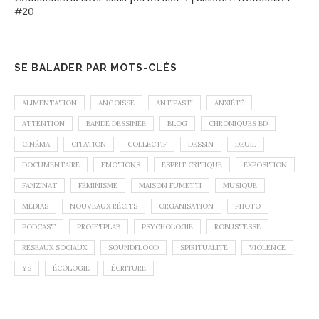
#20
SE BALADER PAR MOTS-CLÉS
ALIMENTATION
ANGOISSE
ANTIPASTI
ANXIÉTÉ
ATTENTION
BANDE DESSINÉE
BLOG
CHRONIQUES BD
CINÉMA
CITATION
COLLECTIF
DESSIN
DEUIL
DOCUMENTAIRE
EMOTIONS
ESPRIT CRITIQUE
EXPOSITION
FANZINAT
FÉMINISME
MAISON FUMETTI
MUSIQUE
MÉDIAS
NOUVEAUX RÉCITS
ORGANISATION
PHOTO
PODCAST
PROJETPLAB
PSYCHOLOGIE
ROBUSTESSE
RÉSEAUX SOCIAUX
SOUNDFLOOD
SPIRITUALITÉ
VIOLENCE
YS
ÉCOLOGIE
ÉCRITURE