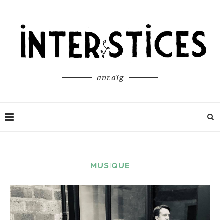
annaïg
MUSIQUE