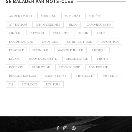
SE BALADER PAR MOTS-CLÉS
ALIMENTATION
ANGOISSE
ANTIPASTI
ANXIÉTÉ
ATTENTION
BANDE DESSINÉE
BLOG
CHRONIQUES BD
CINÉMA
CITATION
COLLECTIF
DESSIN
DEUIL
DOCUMENTAIRE
EMOTIONS
ESPRIT CRITIQUE
EXPOSITION
FANZINAT
FÉMINISME
MAISON FUMETTI
MUSIQUE
MÉDIAS
NOUVEAUX RÉCITS
ORGANISATION
PHOTO
PODCAST
PROJETPLAB
PSYCHOLOGIE
ROBUSTESSE
RÉSEAUX SOCIAUX
SOUNDFLOOD
SPIRITUALITÉ
VIOLENCE
YS
ÉCOLOGIE
ÉCRITURE