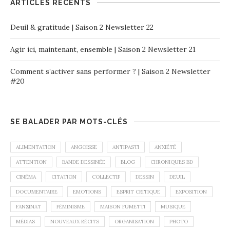
ARTICLES RÉCENTS
Deuil & gratitude | Saison 2 Newsletter 22
Agir ici, maintenant, ensemble | Saison 2 Newsletter 21
Comment s’activer sans performer ? | Saison 2 Newsletter
#20
SE BALADER PAR MOTS-CLÉS
ALIMENTATION
ANGOISSE
ANTIPASTI
ANXIÉTÉ
ATTENTION
BANDE DESSINÉE
BLOG
CHRONIQUES BD
CINÉMA
CITATION
COLLECTIF
DESSIN
DEUIL
DOCUMENTAIRE
EMOTIONS
ESPRIT CRITIQUE
EXPOSITION
FANZINAT
FÉMINISME
MAISON FUMETTI
MUSIQUE