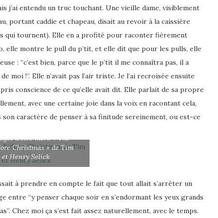
ais j’ai entendu un truc touchant. Une vieille dame, visiblement
, portant caddie et chapeau, disait au revoir à la caissière
s qui tournent). Elle en a profité pour raconter fièrement
o, elle montre le pull du p’tit, et elle dit que pour les pulls, elle
euse : “c’est bien, parce que le p’tit il me connaîtra pas, il a
e moi !”. Elle n’avait pas l’air triste.
Je l’ai recroisée ensuite
pris conscience de ce qu’elle avait dit.
Elle parlait de sa propre
llement, avec une certaine joie dans la voix en racontant cela,
s son caractère de penser à sa finitude sereinement, ou est-ce
ges d’être mort. « The
ore Christmas » de Tim
 et Henry Selick
sait à prendre en compte le fait que tout allait s’arrêter un
sage entre “y penser chaque soir en s’endormant les yeux grands
pas”. Chez moi ça s’est fait assez naturellement, avec le temps.