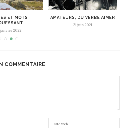
& GRATITUDE | SAISON
COMMENT S’ACTIVER SANS
NEWSLETTER 22
PERFORMER ? | SAISON 2...
20 juillet 2026
17 juin 2026
UN COMMENTAIRE