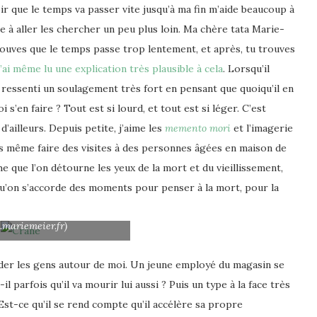
ir que le temps va passer vite jusqu’à ma fin m’aide beaucoup à
e à aller les chercher un peu plus loin. Ma chère tata Marie-
trouves que le temps passe trop lentement, et après, tu trouves
j’ai même lu une explication très plausible à cela
.
Lorsqu’il
is ressenti un soulagement très fort en pensant que quoiqu’il en
 s’en faire ? Tout est si lourd, et tout est si léger. C’est
d’ailleurs.
Depuis petite, j’aime les
memento mori
et l’imagerie
ais même faire des visites à des personnes âgées en maison de
e que l’on détourne les yeux de la mort et du vieillissement,
 qu’on s’accorde des moments pour penser à la mort, pour la
o Mori » de Marie Meier
mariemeier.fr)
arder les gens autour de moi. Un jeune employé du magasin se
il parfois qu’il va mourir lui aussi ? Puis un type à la face très
Est-ce qu’il se rend compte qu’il accélère sa propre