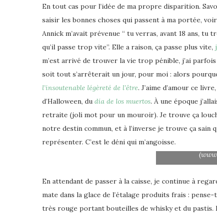
En tout cas pour l’idée de ma propre disparition.
Savo
saisir les bonnes choses qui passent à ma portée, voir
Annick m’avait prévenue “ tu verras, avant 18 ans, tu 
qu’il passe trop vite”. Elle a raison, ça passe plus vite,
m’est arrivé de trouver la vie trop pénible, j’ai parfo
soit tout s’arrêterait un jour, pour moi : alors pourquoi
l’insoutenable légèreté de l’être
. J’aime d’amour ce livre, 
d’Halloween, du
día de los muertos
. À une époque j’all
retraite (joli mot pour un mouroir). Je trouve ça louch
notre destin commun, et à l’inverse je trouve ça sain
représenter. C’est le déni qui m’angoisse.
Crâne « Mement
(www.
En attendant de passer à la caisse, je continue à reg
mate dans la glace de l’étalage produits frais : pense-t-
très rouge portant bouteilles de whisky et du pastis. 