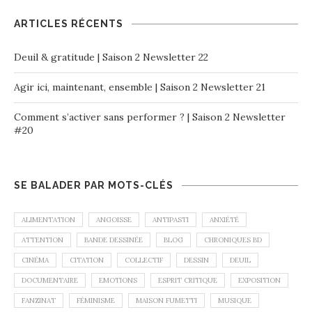
ARTICLES RÉCENTS
Deuil & gratitude | Saison 2 Newsletter 22
Agir ici, maintenant, ensemble | Saison 2 Newsletter 21
Comment s’activer sans performer ? | Saison 2 Newsletter
#20
SE BALADER PAR MOTS-CLÉS
ALIMENTATION
ANGOISSE
ANTIPASTI
ANXIÉTÉ
ATTENTION
BANDE DESSINÉE
BLOG
CHRONIQUES BD
CINÉMA
CITATION
COLLECTIF
DESSIN
DEUIL
DOCUMENTAIRE
EMOTIONS
ESPRIT CRITIQUE
EXPOSITION
FANZINAT
FÉMINISME
MAISON FUMETTI
MUSIQUE