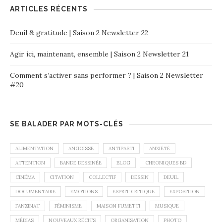
ARTICLES RÉCENTS
Deuil & gratitude | Saison 2 Newsletter 22
Agir ici, maintenant, ensemble | Saison 2 Newsletter 21
Comment s’activer sans performer ? | Saison 2 Newsletter
#20
SE BALADER PAR MOTS-CLÉS
ALIMENTATION
ANGOISSE
ANTIPASTI
ANXIÉTÉ
ATTENTION
BANDE DESSINÉE
BLOG
CHRONIQUES BD
CINÉMA
CITATION
COLLECTIF
DESSIN
DEUIL
DOCUMENTAIRE
EMOTIONS
ESPRIT CRITIQUE
EXPOSITION
FANZINAT
FÉMINISME
MAISON FUMETTI
MUSIQUE
MÉDIAS
NOUVEAUX RÉCITS
ORGANISATION
PHOTO