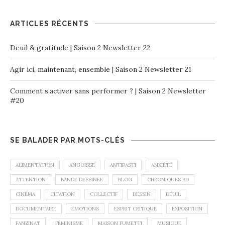
ARTICLES RÉCENTS
Deuil & gratitude | Saison 2 Newsletter 22
Agir ici, maintenant, ensemble | Saison 2 Newsletter 21
Comment s’activer sans performer ? | Saison 2 Newsletter
#20
SE BALADER PAR MOTS-CLÉS
ALIMENTATION
ANGOISSE
ANTIPASTI
ANXIÉTÉ
ATTENTION
BANDE DESSINÉE
BLOG
CHRONIQUES BD
CINÉMA
CITATION
COLLECTIF
DESSIN
DEUIL
DOCUMENTAIRE
EMOTIONS
ESPRIT CRITIQUE
EXPOSITION
FANZINAT
FÉMINISME
MAISON FUMETTI
MUSIQUE