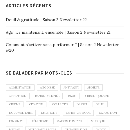
ARTICLES RÉCENTS
Deuil & gratitude | Saison 2 Newsletter 22
Agir ici, maintenant, ensemble | Saison 2 Newsletter 21
Comment s’activer sans performer ? | Saison 2 Newsletter
#20
SE BALADER PAR MOTS-CLÉS
ALIMENTATION
ANGOISSE
ANTIPASTI
ANXIÉTÉ
ATTENTION
BANDE DESSINÉE
BLOG
CHRONIQUES BD
CINÉMA
CITATION
COLLECTIF
DESSIN
DEUIL
DOCUMENTAIRE
EMOTIONS
ESPRIT CRITIQUE
EXPOSITION
FANZINAT
FÉMINISME
MAISON FUMETTI
MUSIQUE
MÉDIAS
NOUVEAUX RÉCITS
ORGANISATION
PHOTO