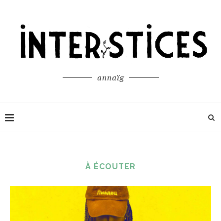
annaïg
À ÉCOUTER