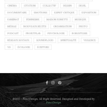
CINÉMA
CITATION
COLLECTIF
DESSIN
DEUIL
DOCUMENTAIRE
EMOTIONS
ESPRIT CRITIQUE
EXPOSITION
FANZINAT
FÉMINISME
MAISON FUMETTI
MUSIQUE
MÉDIAS
NOUVEAUX RÉCITS
ORGANISATION
PHOTO
PODCAST
PROJETPLAB
PSYCHOLOGIE
ROBUSTESSE
RÉSEAUX SOCIAUX
SOUNDFLOOD
SPIRITUALITÉ
VIOLENCE
YS
ÉCOLOGIE
ÉCRITURE
@2017 - PenciDesign. All Right Reserved. Designed and Developed by
PenciDesign