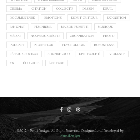
CINÉMA
CITATION
COLLECTIF
DESSIN
DEUIL
DOCUMENTAIRE
EMOTIONS
ESPRIT CRITIQUE
EXPOSITION
FANZINAT
FÉMINISME
MAISON FUMETTI
MUSIQUE
MÉDIAS
NOUVEAUX RÉCITS
ORGANISATION
PHOTO
PODCAST
PROJETPLAB
PSYCHOLOGIE
ROBUSTESSE
RÉSEAUX SOCIAUX
SOUNDFLOOD
SPIRITUALITÉ
VIOLENCE
YS
ÉCOLOGIE
ÉCRITURE
@2017 - PenciDesign. All Right Reserved. Designed and Developed by
PenciDesign