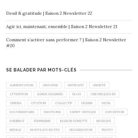
Deuil & gratitude | Saison 2 Newsletter 22
Agir ici, maintenant, ensemble | Saison 2 Newsletter 21
Comment s’activer sans performer ? | Saison 2 Newsletter
#20
SE BALADER PAR MOTS-CLÉS
ALIMENTATION
ANGOISSE
ANTIPASTI
ANXIÉTÉ
ATTENTION
BANDE DESSINÉE
BLOG
CHRONIQUES BD
CINÉMA
CITATION
COLLECTIF
DESSIN
DEUIL
DOCUMENTAIRE
EMOTIONS
ESPRIT CRITIQUE
EXPOSITION
FANZINAT
FÉMINISME
MAISON FUMETTI
MUSIQUE
MÉDIAS
NOUVEAUX RÉCITS
ORGANISATION
PHOTO