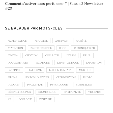
Comment s’activer sans performer ? | Saison 2 Newsletter
#20
SE BALADER PAR MOTS-CLÉS
ALIMENTATION
ANGOISSE
ANTIPASTI
ANXIÉTÉ
ATTENTION
BANDE DESSINÉE
BLOG
CHRONIQUES BD
CINÉMA
CITATION
COLLECTIF
DESSIN
DEUIL
DOCUMENTAIRE
EMOTIONS
ESPRIT CRITIQUE
EXPOSITION
FANZINAT
FÉMINISME
MAISON FUMETTI
MUSIQUE
MÉDIAS
NOUVEAUX RÉCITS
ORGANISATION
PHOTO
PODCAST
PROJETPLAB
PSYCHOLOGIE
ROBUSTESSE
RÉSEAUX SOCIAUX
SOUNDFLOOD
SPIRITUALITÉ
VIOLENCE
YS
ÉCOLOGIE
ÉCRITURE