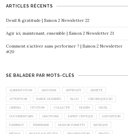
ARTICLES RÉCENTS
Deuil & gratitude | Saison 2 Newsletter 22
Agir ici, maintenant, ensemble | Saison 2 Newsletter 21
Comment s’activer sans performer ? | Saison 2 Newsletter
#20
SE BALADER PAR MOTS-CLÉS
ALIMENTATION
ANGOISSE
ANTIPASTI
ANXIÉTÉ
ATTENTION
BANDE DESSINÉE
BLOG
CHRONIQUES BD
CINÉMA
CITATION
COLLECTIF
DESSIN
DEUIL
DOCUMENTAIRE
EMOTIONS
ESPRIT CRITIQUE
EXPOSITION
FANZINAT
FÉMINISME
MAISON FUMETTI
MUSIQUE
MÉDIAS
NOUVEAUX RÉCITS
ORGANISATION
PHOTO